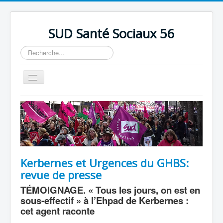
précédente
précédent
suivante
suivant
SUD Santé Sociaux 56
Rechercher
Basculer
la
navigation
Accueil
Présentation
Nos bureaux
Nos Luttes
Kerbernes et Urgences du GHBS:
Adhésion
revue de presse
Outils
TÉMOIGNAGE. « Tous les jours, on est en
sous-effectif » à l’Ehpad de Kerbernes :
cet agent raconte