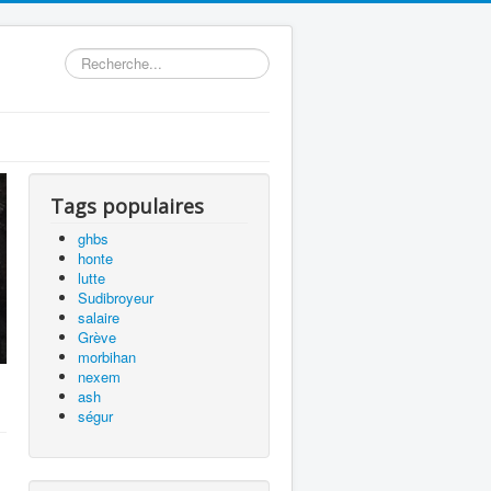
précédente
précédent
suivante
suivant
Rechercher
Tags populaires
ghbs
honte
lutte
Sudibroyeur
salaire
Grève
morbihan
nexem
ash
ségur