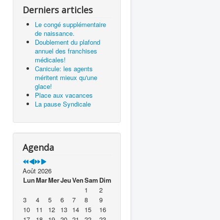
Derniers articles
Le congé supplémentaire
de naissance.
Doublement du plafond
annuel des franchises
médicales!
Canicule: les agents
méritent mieux qu'une
glace!
Place aux vacances
La pause Syndicale
Agenda
Août 2026
Lun
Mar
Mer
Jeu
Ven
Sam
Dim
1
2
3
4
5
6
7
8
9
10
11
12
13
14
15
16
17
18
19
20
21
22
23