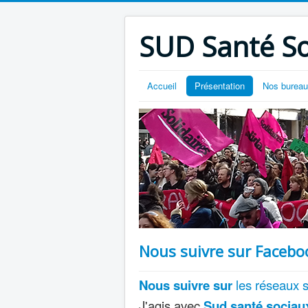
SUD Santé So
Accueil
Présentation
Nos burea
Nous suivre sur Facebo
Nous
suivre
sur
les réseaux s
J'agis avec
Sud santé sociau