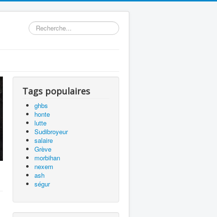
précédente
précédent
suivante
suivant
Rechercher
Tags populaires
ghbs
honte
lutte
Sudibroyeur
salaire
Grève
morbihan
nexem
ash
ségur