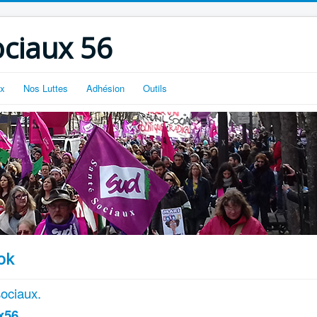
ciaux 56
ux
Nos Luttes
Adhésion
Outils
ok
ociaux.
x56
.