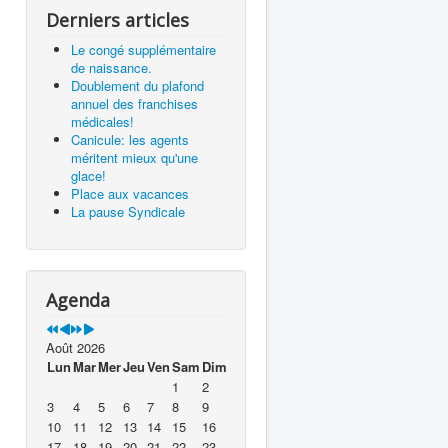
Derniers articles
Le congé supplémentaire
de naissance.
Doublement du plafond
annuel des franchises
médicales!
Canicule: les agents
méritent mieux qu'une
glace!
Place aux vacances
La pause Syndicale
Agenda
Août 2026
Lun
Mar
Mer
Jeu
Ven
Sam
Dim
1
2
3
4
5
6
7
8
9
10
11
12
13
14
15
16
17
18
19
20
21
22
23