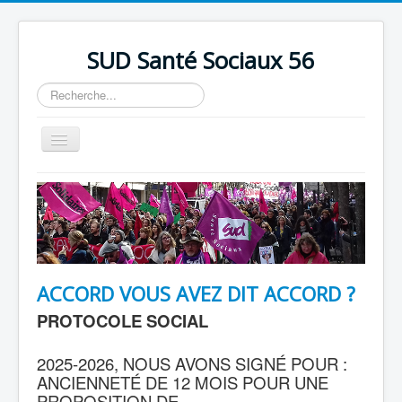
précédente
précédent
suivante
suivant
SUD Santé Sociaux 56
Rechercher
Basculer
la
navigation
Accueil
Présentation
Nos bureaux
Nos Luttes
ACCORD VOUS AVEZ DIT ACCORD ?
Adhésion
PROTOCOLE SOCIAL
Outils
2025-2026, NOUS AVONS SIGNÉ POUR :
ANCIENNETÉ DE 12 MOIS POUR UNE
PROPOSITION DE