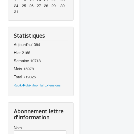
24
25
26
27
28
29
30
31
Statistiques
Aujourd'hui
384
Hier
2168
Semaine
10718
Mois
15978
Total
719325
Kubik-Rubik Joomla! Extensions
Abonnement lettre
d'information
Nom