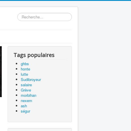
précédente
précédent
suivante
suivant
Rechercher
Tags populaires
ghbs
honte
lutte
Sudibroyeur
salaire
Grève
morbihan
nexem
ash
ségur