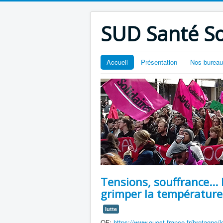
SUD Santé So
Accueil
Présentation
Nos burea
Tensions, souffrance... 
grimper la température
lutte
OF:
https://www.ouest-france.fr/bretagne/lo