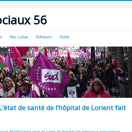
ciaux 56
ux
Nos Luttes
Adhésion
Outils
L’état de santé de l’hôpital de Lorient fait
rient-56100/lorient-letat-de-sante-de-lhopital-fait-grimper-la-temperature-