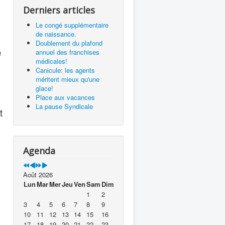
Derniers articles
Le congé supplémentaire
de naissance.
Doublement du plafond
e
annuel des franchises
médicales!
Canicule: les agents
méritent mieux qu'une
glace!
Place aux vacances
La pause Syndicale
t
Agenda
Août 2026
Lun
Mar
Mer
Jeu
Ven
Sam
Dim
1
2
3
4
5
6
7
8
9
10
11
12
13
14
15
16
17
18
19
20
21
22
23