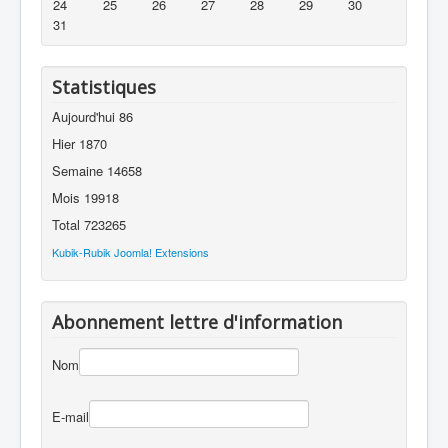
24
25
26
27
28
29
30
31
Statistiques
Aujourd'hui
86
Hier
1870
Semaine
14658
Mois
19918
Total
723265
Kubik-Rubik Joomla! Extensions
Abonnement lettre d'information
Nom
E-mail