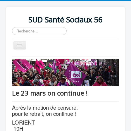
précédente
précédent
suivante
suivant
SUD Santé Sociaux 56
Rechercher
Basculer
la
navigation
Accueil
Présentation
Nos bureaux
Nos Luttes
Le 23 mars on continue !
Adhésion
Après la motion de censure:
Outils
pour le retrait, on continue !
LORIENT
10H