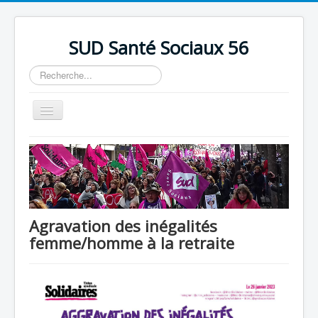
précédente
précédent
suivante
suivant
SUD Santé Sociaux 56
Rechercher
Basculer
la
navigation
Accueil
Présentation
Nos bureaux
Nos Luttes
Agravation des inégalités
femme/homme à la retraite
Adhésion
Outils