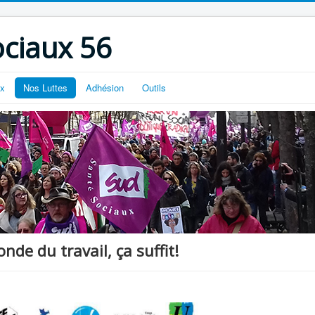
ciaux 56
ux
Nos Luttes
Adhésion
Outils
nde du travail, ça suffit!