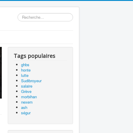
précédente
précédent
suivante
suivant
Rechercher
Tags populaires
ghbs
honte
lutte
Sudibroyeur
salaire
Grève
morbihan
nexem
ash
ségur