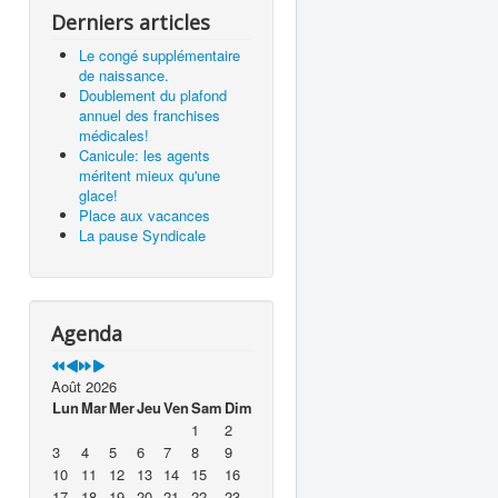
Derniers articles
Le congé supplémentaire
de naissance.
Doublement du plafond
annuel des franchises
médicales!
Canicule: les agents
méritent mieux qu'une
glace!
Place aux vacances
La pause Syndicale
Agenda
Août 2026
Lun
Mar
Mer
Jeu
Ven
Sam
Dim
1
2
3
4
5
6
7
8
9
10
11
12
13
14
15
16
17
18
19
20
21
22
23