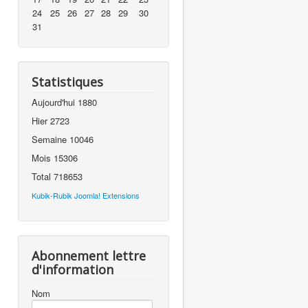
24
25
26
27
28
29
30
31
Statistiques
Aujourd'hui
1880
Hier
2723
Semaine
10046
Mois
15306
Total
718653
Kubik-Rubik Joomla! Extensions
Abonnement lettre
d'information
Nom