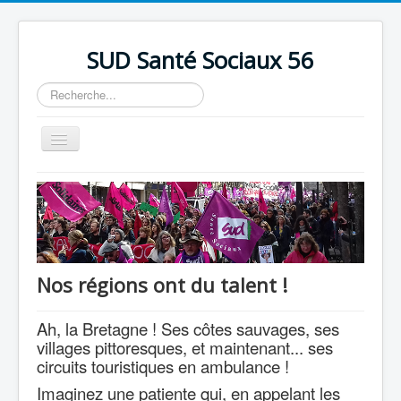
précédente
précédent
suivante
suivant
SUD Santé Sociaux 56
Rechercher
Basculer
la
navigation
Accueil
Présentation
Nos bureaux
Nos Luttes
Nos régions ont du talent !
Adhésion
Ah, la Bretagne ! Ses côtes sauvages, ses
Outils
villages pittoresques, et maintenant... ses
circuits touristiques en ambulance !
Imaginez
une patiente qui, en appelant les