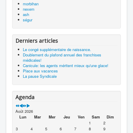
morbihan
nexem
ash
ségur
Derniers articles
Le congé supplémentaire de naissance.
Doublement du plafond annuel des franchises
médicales!
Canicule: les agents méritent mieux qu'une glace!
Place aux vacances
La pause Syndicale
Agenda
Août 2026
Lun
Mar
Mer
Jeu
Ven
Sam
Dim
1
2
3
4
5
6
7
8
9