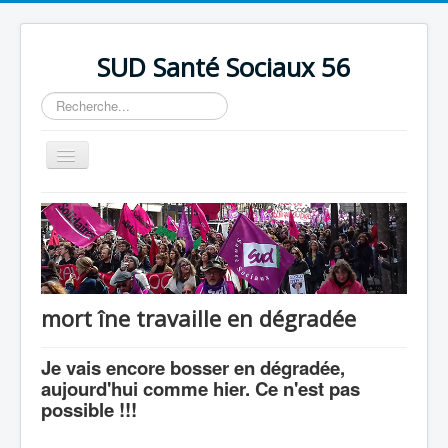
précédente
précédent
suivante
suivant
SUD Santé Sociaux 56
Rechercher
Basculer
la
navigation
Accueil
Présentation
Nos bureaux
Nos Luttes
mort îne travaille en dégradée
Adhésion
Je vais encore bosser en dégradée,
Outils
aujourd'hui comme hier. Ce n'est pas
possible !!!