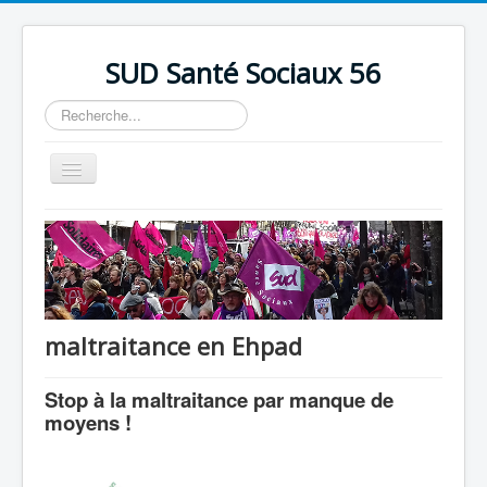
précédente
précédent
suivante
suivant
SUD Santé Sociaux 56
Rechercher
Basculer
la
navigation
Accueil
Présentation
Nos bureaux
Nos Luttes
maltraitance en Ehpad
Adhésion
Stop à la maltraitance par manque de
Outils
moyens !