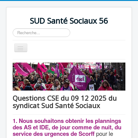
précédente
précédent
suivante
suivant
SUD Santé Sociaux 56
Rechercher
Basculer
la
navigation
Accueil
Présentation
Nos bureaux
Nos Luttes
Questions CSE du 09 12 2025 du
syndicat Sud Santé Sociaux
Adhésion
Outils
1. Nous souhaitons obtenir les plannings
des AS et IDE, de jour comme de nuit, du
service des urgences de Scorff
pour le