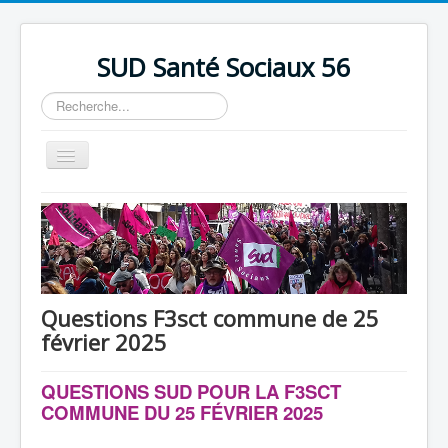
précédente
précédent
suivante
suivant
SUD Santé Sociaux 56
Rechercher
Basculer
la
navigation
Accueil
Présentation
Nos bureaux
Nos Luttes
Questions F3sct commune de 25
février 2025
Adhésion
Outils
QUESTIONS SUD POUR LA F3SCT
COMMUNE DU 25 FÉVRIER 2025