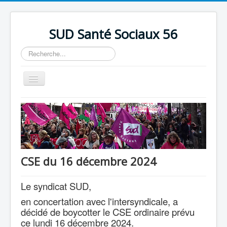
précédente
précédent
suivante
suivant
SUD Santé Sociaux 56
Rechercher
Basculer
la
navigation
Accueil
Présentation
Nos bureaux
Nos Luttes
CSE du 16 décembre 2024
Adhésion
Le syndicat SUD,
Outils
en concertation avec l'intersyndicale, a
décidé de boycotter le CSE ordinaire prévu
ce lundi 16 décembre 2024.