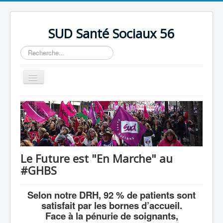
précédente
précédent
suivante
suivant
SUD Santé Sociaux 56
Rechercher
Basculer
la
navigation
Accueil
Présentation
Nos bureaux
Nos Luttes
Le Future est "En Marche" au
#GHBS
Adhésion
Outils
Selon notre DRH, 92 % de patients sont
satisfait par les bornes d’accueil.
Face à la pénurie de soignants,