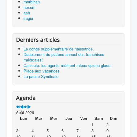
morbihan
nexem
ash
ségur
Derniers articles
Le congé supplémentaire de naissance.
Doublement du plafond annuel des franchises
médicales!
Canicule: les agents méritent mieux qu'une glace!
Place aux vacances
La pause Syndicale
Agenda
Août 2026
Lun
Mar
Mer
Jeu
Ven
Sam
Dim
1
2
3
4
5
6
7
8
9
10
11
12
13
14
15
16