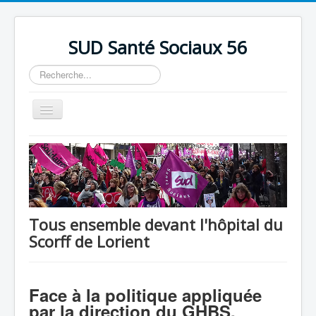
précédente
précédent
suivante
suivant
SUD Santé Sociaux 56
Rechercher
Basculer
la
navigation
Accueil
Présentation
Nos bureaux
Nos Luttes
Tous ensemble devant l'hôpital du
Scorff de Lorient
Adhésion
Outils
Face à la politique appliquée
par la direction du GHBS,