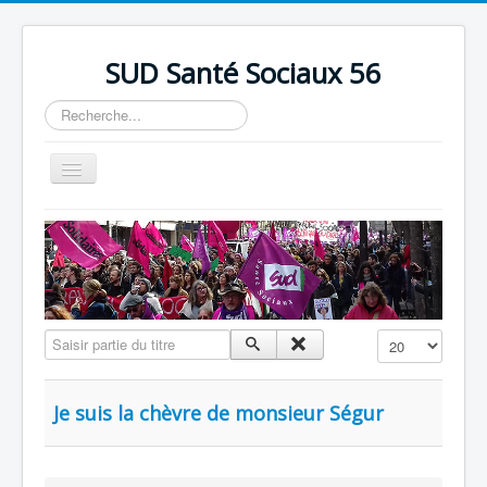
précédente
précédent
suivante
suivant
SUD Santé Sociaux 56
Rechercher
Basculer
la
navigation
Accueil
Présentation
Nos bureaux
Nos Luttes
Saisir partie du titre
Affichage #
Adhésion
Outils
Je suis la chèvre de monsieur Ségur