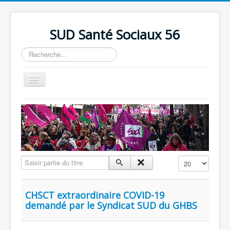
précédente
précédent
suivante
suivant
SUD Santé Sociaux 56
Rechercher
Basculer
la
navigation
Accueil
Présentation
Nos bureaux
Nos Luttes
Saisir partie du titre
Affichage #
Adhésion
Outils
CHSCT extraordinaire COVID-19
demandé par le Syndicat SUD du GHBS